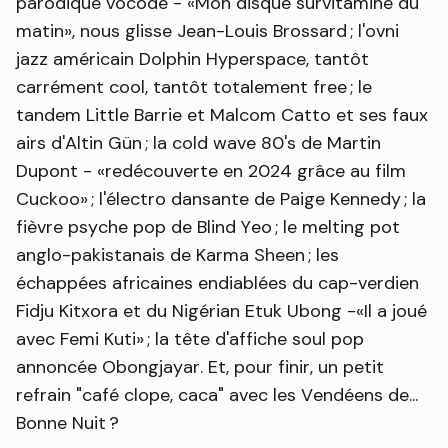
parodique vocodé -
Mon disque survitaminé du
matin
, nous glisse Jean-Louis Brossard ; l'ovni
jazz américain Dolphin Hyperspace, tantôt
carrément cool, tantôt totalement free ; le
tandem Little Barrie et Malcom Catto et ses faux
airs d'Altin Gün ; la cold wave 80's de Martin
Dupont -
redécouverte en 2024 grâce au film
Cuckoo
; l'électro dansante de Paige Kennedy ; la
fièvre psyche pop de Blind Yeo ; le melting pot
anglo-pakistanais de Karma Sheen ; les
échappées africaines endiablées du cap-verdien
Fidju Kitxora et du Nigérian Etuk Ubong -
Il a joué
avec Femi Kuti
; la tête d'affiche soul pop
annoncée Obongjayar. Et, pour finir, un petit
refrain "café clope, caca" avec les Vendéens de...
Bonne Nuit ?