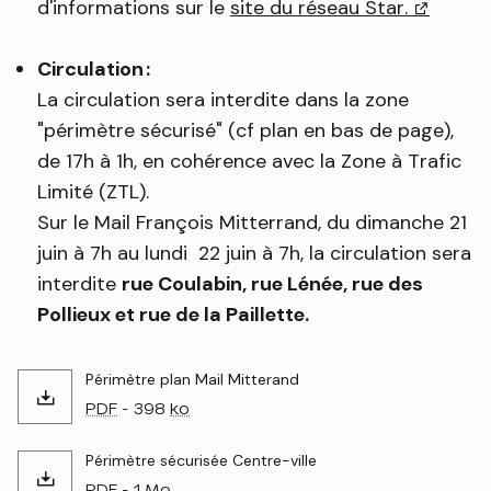
d'informations sur le
site du réseau Star.
(lien ext
Circulation :
La circulation sera interdite dans la zone
"périmètre sécurisé" (cf plan en bas de page),
de 17h à 1h, en cohérence avec la Zone à Trafic
Limité (ZTL).
Sur le Mail François Mitterrand, du dimanche 21
juin à 7h au lundi 22 juin à 7h, la circulation sera
interdite
rue Coulabin, rue Lénée, rue des
Pollieux et rue de la Paillette.
Périmètre plan Mail Mitterand
PDF
- 398
ko
Périmètre sécurisée Centre-ville
PDF
- 1
Mo