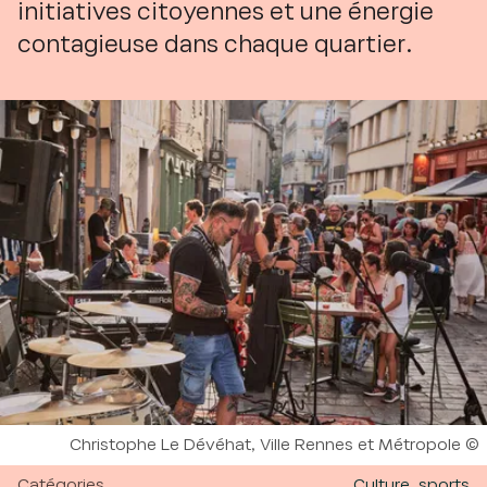
initiatives citoyennes et une énergie
contagieuse dans chaque quartier.
Droits réservés :
Christophe Le Dévéhat, Ville Rennes et Métropole
Catégories
Culture, sports