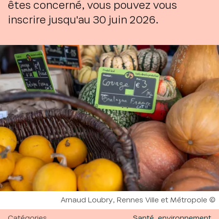
êtes concerné, vous pouvez vous
inscrire jusqu'au 30 juin 2026.
Droits réservés :
Arnaud Loubry, Rennes Ville et Métropole
Catégories
Santé, environnement